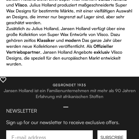
und
Vlisco
. Julius Holland produziert maßgeschneiderte Super
Wax Designs für bestimmte Märkte, mit einer vielfältigen Auswahl
an Designs, die immer nur begrenzt auf Lager sind, aber sehr
geschätzt werden.
Zusätzlich zu Julius Holland, Jansen Holland verfügt über eine
große Kollektion von Super Wax Entwürfe von Vlisco. Dazu
gehören zeitlos
Klassiker
und
modern
Das ganze Jahr über
werden neue Kollektionen veröffentlicht. Als
Offizieller
Vertriebspartner
, Jansen Holland Angebote
exklusiv
Vlisco
Designs, die speziell für den europäischen Markt entwickelt
wurden.
GEGRÜNDET 1935
Jansen Holland ist ein Familienunternehmen mit mehr als 90 Jahren
Erfahrung mit afrikanischen Stoffen
Gehe zum Artikel 1
Gehe zum Artikel 2
Gehe zum Artikel 3
Gehe zum Artikel 4
NEWSLETTER
Sign up for our newsletter to receive exclusive offers.
Email
SUBSCRIBE