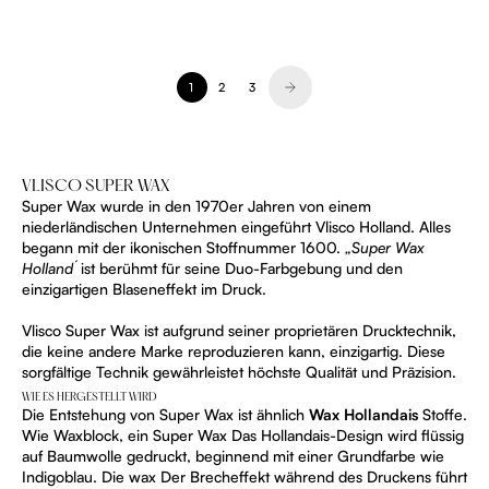
Sale Preis
Sale Preis
€128,00
€128,00
1
2
3
VLISCO SUPER WAX
Super Wax wurde in den 1970er Jahren von einem
niederländischen Unternehmen eingeführt Vlisco Holland. Alles
begann mit der ikonischen Stoffnummer 1600.
„Super Wax
Holland´
ist berühmt für seine Duo-Farbgebung und den
einzigartigen Blaseneffekt im Druck.
Vlisco Super Wax ist aufgrund seiner proprietären Drucktechnik,
die keine andere Marke reproduzieren kann, einzigartig. Diese
sorgfältige Technik gewährleistet höchste Qualität und Präzision.
WIE ES HERGESTELLT WIRD
Die Entstehung von Super Wax ist ähnlich
Wax Hollandais
Stoffe.
Wie Waxblock, ein Super Wax Das Hollandais-Design wird flüssig
auf Baumwolle gedruckt, beginnend mit einer Grundfarbe wie
Indigoblau. Die wax Der Brecheffekt während des Druckens führt