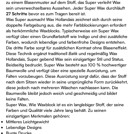
zu einem Blasenmuster auf dem Stoff, das Super verleiht Wax
sein unverwechselbares Aussehen. Jeder Super Wax durchläuft
27 Schritte
bevor es zum Tragen bereit ist.
Was Super ausmacht Wax Hollandais zeichnet sich durch seine
doppelte Farbgebung aus, die mehr Farbblockierungen erfordert
als herkömmliche Waxblocks. Typischerweise ein Super Wax
verfügt über einen Grundfarbstoff wie Indigo und drei zusätzliche
Farben, wodurch lebendige und farbenfrohe Designs entstehen.
Die dritte Farbe sorgt für zusätzlichen Kontrast ohne Blaseneffekt.
Diese Technik ergänzt traditionell
Batik
und regelmäßig Wax
Hollandais, Super gebend Wax sein einzigartiger Stil und Status.
Beidseitig bedruckt, Super Wax besteht aus 100 % hochwertiger
Baumwolle und verfügt über eine spezielle Ausrüstung, um
Falten vorzubeugen. Diese Ausrüstung sorgt dafür, dass der Stoff
nach dem Sitzen wieder in seine ursprüngliche Form zurückkehrt,
diese jedoch nach mehreren Wäschen nachlassen kann. Die
Baumwolle bleibt jedoch weich und geschmeidig und bildet
keine Falten.
Super Wax, Wie Waxblock ist es ein langlebiger Stoff, der seine
Farben und Qualität viele Jahre lang behält. Zu seinen
einzigartigen Merkmalen gehören:
Mittleres Leichtgewicht
Lebendige Designs
Bunte Drucke