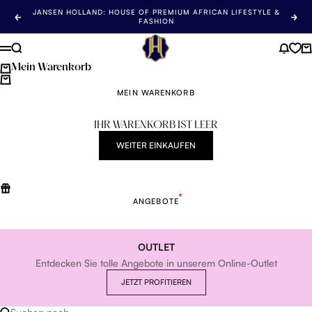
Zum Inhalt springen
JANSEN HOLLAND: HOUSE OF PREMIUM AFRICAN LIFESTYLE &
Zurück
Als 
FASHION
Jansen Holland
Suchen
Nachr
Wa
Menü
Mein Warenkorb
MEIN WARENKORB
IHR WARENKORB IST LEER
WEITER EINKAUFEN
ANGEBOTE
OUTLET
Entdecken Sie tolle Angebote in unserem Online-Outlet
JETZT PROFITIEREN