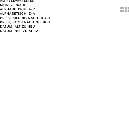
AM RELEVANTESTEN
MEISTVERKAUFT
Show
Sh
ALPHABETISCH, A-Z
ALPHABETISCH, Z-A
PREIS, NIEDRIG NACH HOCH
PREIS, HOCH NACH NIEDRIG
DATUM, ALT ZU NEU
DATUM, NEU ZU ALT
In den Warenkorb legen
In den Warenkorb legen
KLASSIKER
SALE
SIE SPAREN 25%
Vlisco Super-Wax
Vlisco Super-Wax Coupon