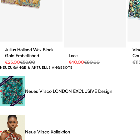
Julius Holland Wax Block
Vli
Gold Embellished
Lace
Co
Sale Preis
Regulärer Preis
Sale Preis
Regulärer Preis
Sale
€25,00
€50,00
€40,00
€80,00
€11
NEUZUGÄNGE & AKTUELLE ANGEBOTE
Neues Vlisco LONDON EXCLUSIVE Design
Neue Vlisco Kollektion