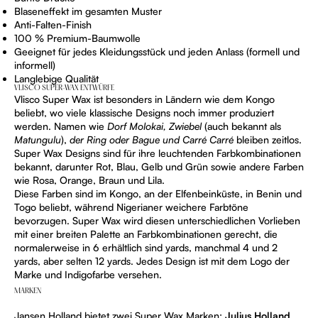
Blaseneffekt im gesamten Muster
Anti-Falten-Finish
100 % Premium-Baumwolle
Geeignet für jedes Kleidungsstück und jeden Anlass (formell und
informell)
Langlebige Qualität
VLISCO SUPER-WAX ENTWÜRFE
Vlisco Super Wax ist besonders in Ländern wie dem Kongo
beliebt, wo viele klassische Designs noch immer produziert
werden. Namen wie
Dorf Molokai, Zwiebel
(auch bekannt als
Matungulu
),
der Ring oder Bague und Carré Carré
bleiben zeitlos.
Super Wax Designs sind für ihre leuchtenden Farbkombinationen
bekannt, darunter Rot, Blau, Gelb und Grün sowie andere Farben
wie Rosa, Orange, Braun und Lila.
Diese Farben sind im Kongo, an der Elfenbeinküste, in Benin und
Togo beliebt, während Nigerianer weichere Farbtöne
bevorzugen. Super Wax wird diesen unterschiedlichen Vorlieben
mit einer breiten Palette an Farbkombinationen gerecht, die
normalerweise in 6 erhältlich sind yards, manchmal 4 und 2
yards, aber selten 12 yards. Jedes Design ist mit dem Logo der
Marke und Indigofarbe versehen.
MARKEN
Jansen Holland bietet zwei Super Wax Marken:
Julius Holland