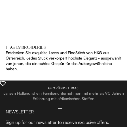
HKG Lace
HKG Lafaya Voile
Sale Preis
Sale Preis
€770,00
€255,00
HKG EMBROIDERIES
Entdecken Sie exquisite Laces und FineStitch von HKG aus
Österreich. Jedes Stück verkörpert höchste Eleganz - ausgewählt
von jenen, die ein echtes Gespür für das Außergewöhnliche
haben.
GEGRÜNDET 1935
Jansen Holland ist ein Familienunternehmen mit mehr als 90 Jahren
Erfahrung mit afrikanischen Stoffen
Gehe zum Artikel 1
Gehe zum Artikel 2
Gehe zum Artikel 3
Gehe zum Artikel 4
NEWSLETTER
Sign up for our newsletter to receive exclusive offers.