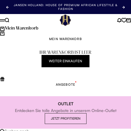
Zum Inhalt springen
JANSEN HOLLAND: HOUSE OF PREMIUM AFRICAN LIFESTYLE &
Zurück
Als 
FASHION
Jansen Holland
Suchen
Nachr
Wa
Menü
Mein Warenkorb
MEIN WARENKORB
IHR WARENKORB IST LEER
WEITER EINKAUFEN
ANGEBOTE
OUTLET
Entdecken Sie tolle Angebote in unserem Online-Outlet
JETZT PROFITIEREN