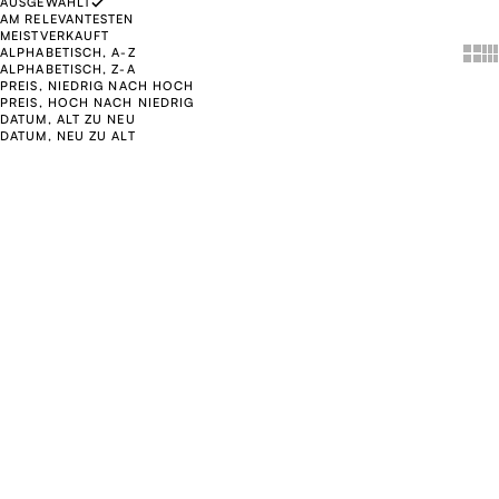
AUSGEWÄHLT
AM RELEVANTESTEN
MEISTVERKAUFT
Show
Sh
ALPHABETISCH, A-Z
ALPHABETISCH, Z-A
PREIS, NIEDRIG NACH HOCH
PREIS, HOCH NACH NIEDRIG
DATUM, ALT ZU NEU
DATUM, NEU ZU ALT
In den Warenkorb legen
In den Warenkorb legen
NEU
NEU