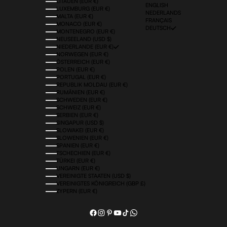
LITAUEN (EUR €)
ENGLISH
LUXEMBURG (EUR €)
NEDERLANDS
MALTA (EUR €)
FRANÇAIS
MONACO (EUR €)
DEUTSCH
MONTENEGRO (EUR €)
NEUSEELAND (USD $)
NIEDERLANDE (EUR €)
NORWEGEN (EUR €)
ÖSTERREICH (EUR €)
POLEN (EUR €)
PORTUGAL (EUR €)
REPUBLIK MOLDAU (EUR €)
RUMÄNIEN (EUR €)
SCHWEDEN (EUR €)
SCHWEIZ (EUR €)
SERBIEN (EUR €)
SINGAPUR (USD $)
SLOWAKEI (EUR €)
SLOWENIEN (EUR €)
SPANIEN (EUR €)
TSCHECHIEN (EUR €)
TÜRKEI (EUR €)
UNGARN (EUR €)
VEREINIGTE STAATEN (USD $)
VEREINIGTES KÖNIGREICH (GBP £)
ZYPERN (EUR €)