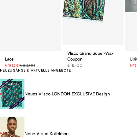
Vlisco Grand Super-Wax
Lace
Coupon
Uni
Sale Preis
Regulärer Preis
Sale Preis
Sale
€40,00
€80,00
€115,00
€4
NEUZUGÄNGE & AKTUELLE ANGEBOTE
Neues Vlisco LONDON EXCLUSIVE Design
Neue Vlisco Kollektion