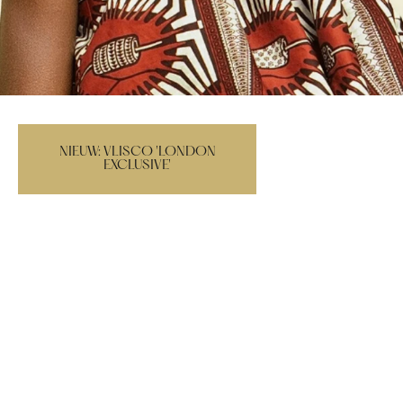
In winkelwagen
NIEUW
NIEUW: VLISCO 'LONDON
EMBELLISHED
EXCLUSIVE'