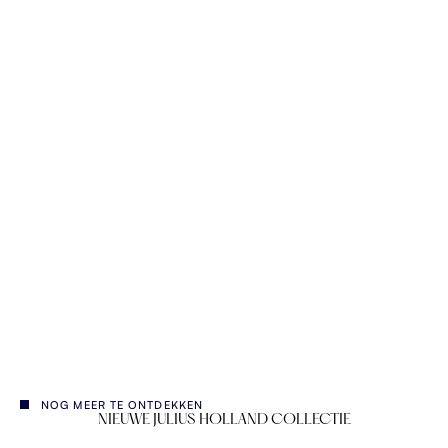
Vlisco Wax Hollandais
Aanbiedingsprijs
€153,00
NOG MEER TE ONTDEKKEN
NIEUWE JULIUS HOLLAND COLLECTIE