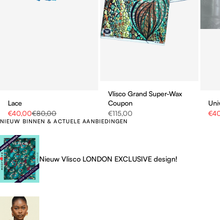
Vlisco Grand Super-Wax
Lace
Coupon
Uni
Aanbiedingsprijs
Normale prijs
Aanbiedingsprijs
Aan
€40,00
€80,00
€115,00
€4
NIEUW BINNEN & ACTUELE AANBIEDINGEN
Nieuw Vlisco LONDON EXCLUSIVE design!