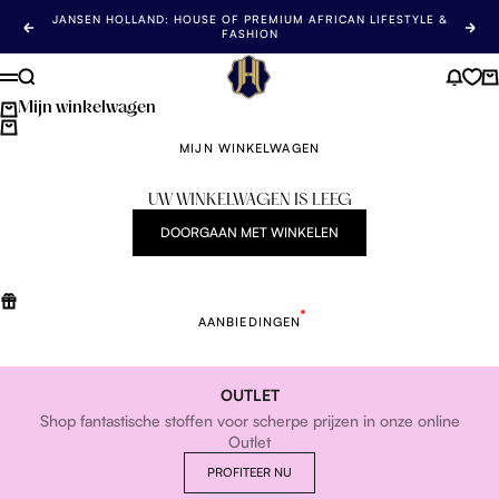
Ga naar de inhoud
JANSEN HOLLAND: HOUSE OF PREMIUM AFRICAN LIFESTYLE &
Vorige
Vol
FASHION
Jansen Holland
Zoeken
Nieuw
Wi
Menu
Mijn winkelwagen
MIJN WINKELWAGEN
UW WINKELWAGEN IS LEEG
DOORGAAN MET WINKELEN
AANBIEDINGEN
OUTLET
Shop fantastische stoffen voor scherpe prijzen in onze online
Outlet
PROFITEER NU